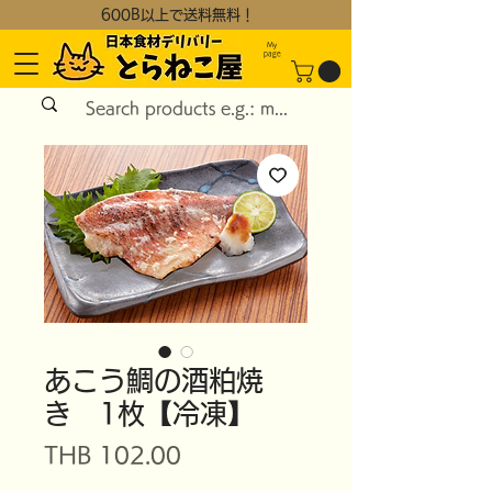
600B以上で送料無料！
My
page
あこう鯛の酒粕焼
き 1枚【冷凍】
Price
THB 102.00