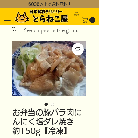
600B以上で送料無料！
My
page
お弁当の豚バラ肉に
んにく塩ダレ焼き
約150g【冷凍】