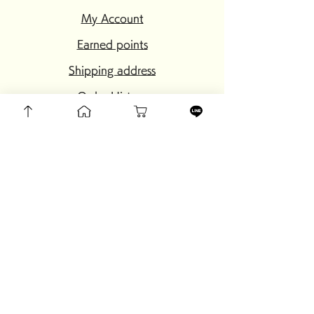
My Account
Earned points
Shipping address
Order History
Wish list
setting
My page