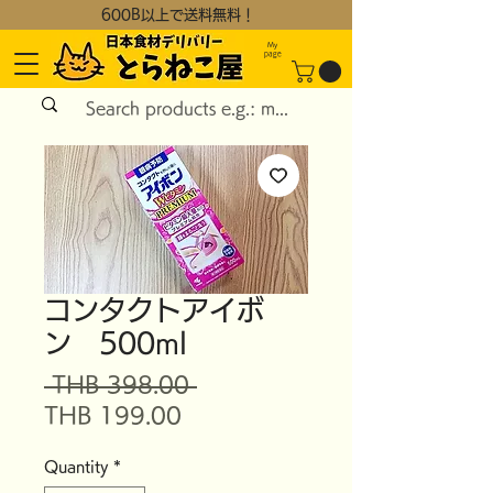
600B以上で送料無料！
My
page
コンタクトアイボ
ン 500ml
Regular
 THB 398.00 
Sale
Price
THB 199.00
Price
Quantity
*