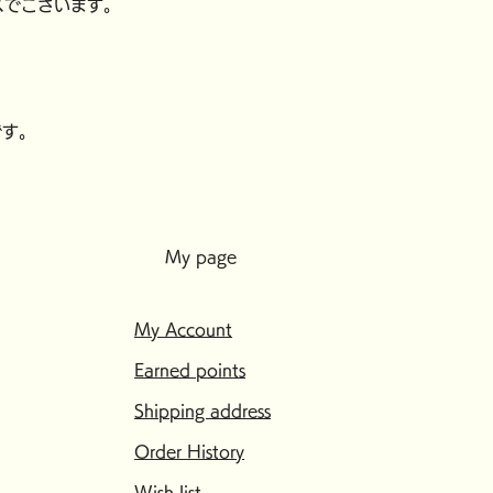
スでございます。
です。
My page
My Account
Earned points
Shipping address
Order History
Wish list