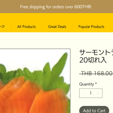
Free shipping for orders over 600THB!
ージ
All Products
Great Deals
Popular Products
サーモン
20切れ入 
 THB 168.00
Quantity
*
Add to Cart