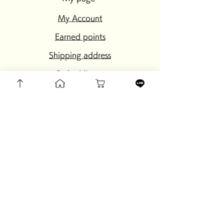
My Account
Earned points
Shipping address
Order History
Wish list
setting
My page