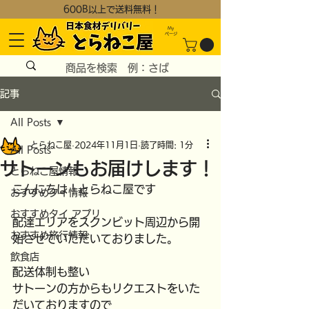
600B以上で送料無料！
My
​ページ
記事
All Posts
とらねこ屋
2024年11月1日
読了時間: 1分
All Posts
サトーンもお届けします！
とらねこ屋情報
こんにちは！とらねこ屋です
おすすめタイ情報
おすすめタイ アプリ
配達エリアをスクンビット周辺から開
おすすめ旅行情報
始させていただいておりました。
飲食店
配送体制も整い
サトーンの方からもリクエストをいた
だいておりますので