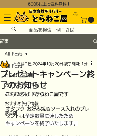
600B以上で送料無料！
My
​ページ
記事
All Posts
とらねこ屋
2024年10月20日
読了時間: 1分
All Posts
プレゼントキャンペーン終
とらねこ屋情報
了のお知らせ
おすすめタイ情報
こんにちは！とらねこ屋です
おすすめタイ アプリ
おすすめ旅行情報
オタフク お好み焼きソース入れのプレ
飲食店
ゼントは
予定数量に達したため
キャンペーンを終了いたします。