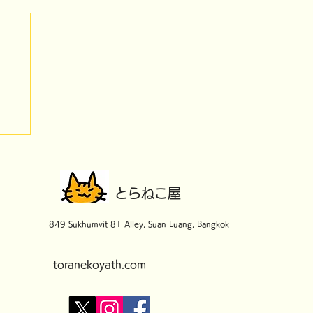
を
​とらねこ屋
849 Sukhumvit 81 Alley, Suan Luang, Bangkok
toranekoyath.com