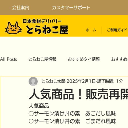
会社案内
カスタマーサポート
ホーム
ご利用ガイド
All Posts
とらねこ屋情報
おすすめタイ情報
おすすめ
とらねこ太郎
2025年2月1日
読了時間: 1分
人気商品！販売再
人気商品
◯サーモン漬け丼の素　あごだし風味
○サーモン漬け丼の素　ごまだれ風味