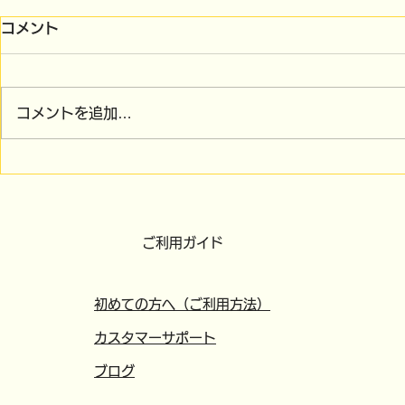
コメント
コメントを追加…
7/30（木）午後の配送、
4/12（日
7/31（金）午前の配送受付
ンクラン休
を締め切りました
ご利用ガイド
初めての方へ（ご利用方法）
カスタマーサポート
​ブログ