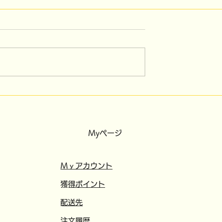
）～4/15（水）ソ
3/30（月）全日およ
業です。
び,3/31（火）午後便受付
締め切りました
Myページ
​​Mｙアカウント
​獲得ポイント
​配送先
注文履歴