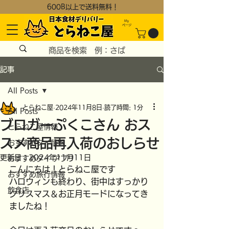
600B以上で送料無料！
My
​ページ
記事
All Posts
とらねこ屋
2024年11月8日
読了時間: 1分
All Posts
ブロガーぷくこさん おス
とらねこ屋情報
スメ商品再入荷のおしらせ
おすすめタイ情報
更新日：
2024年11月11日
おすすめタイ アプリ
こんにちは！とらねこ屋です
おすすめ旅行情報
ハロウィンも終わり、街中はすっかり
飲食店
クリスマス＆お正月モードになってき
ましたね！