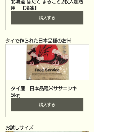
北海道 ほたて まるごと2枚入加熱
用　【冷凍】
購入する
タイで作られた日本品種のお米
タイ産　日本品種米ササニシキ　
5kg
購入する
お試しサイズ