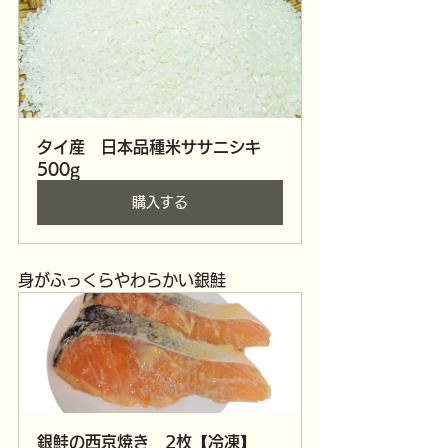
タイ産　日本品種米ササニシキ　
500g
購入する
身がふっくらやわらかい銀鮭
銀鮭の西京焼き　2枚【冷凍】