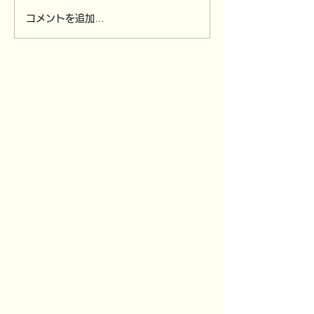
コメントを追加…
4/12（日）～
3/30（月）全
4/15（水）ソンクラン休
び,3/31（火
業です。
付を締め切りま