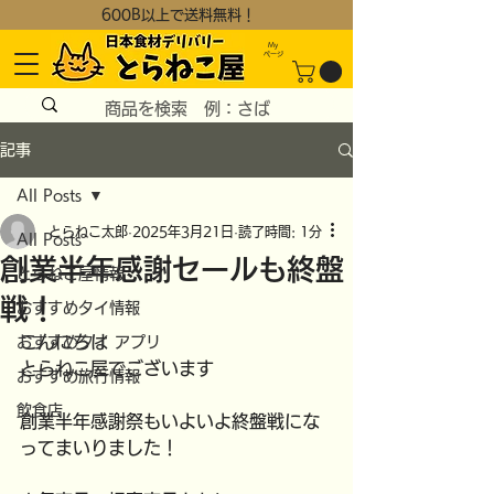
600B以上で送料無料！
My
​ページ
記事
All Posts
とらねこ太郎
2025年3月21日
読了時間: 1分
All Posts
創業半年感謝セールも終盤
とらねこ屋情報
戦！
おすすめタイ情報
こんにちは
おすすめタイ アプリ
とらねこ屋でございます
おすすめ旅行情報
飲食店
創業半年感謝祭もいよいよ終盤戦にな
ってまいりました！