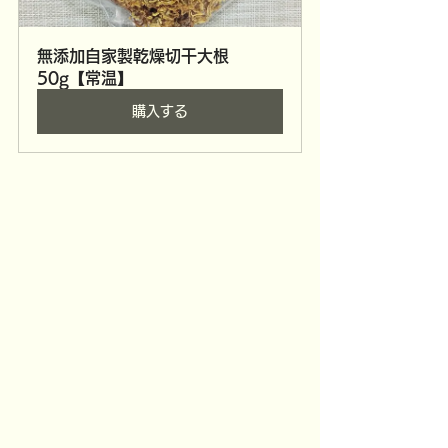
無添加自家製乾燥切干大根　
50g【常温】
購入する