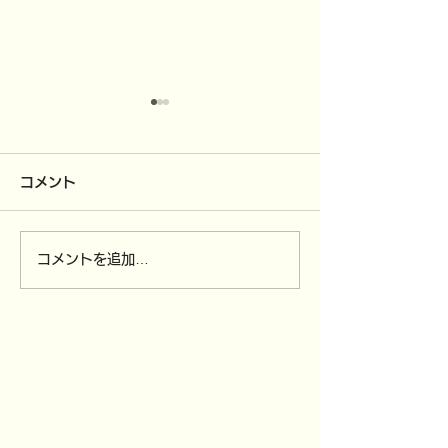
コメント
コメントを追加…
4/12（日）～
3/30（月）全
4/15（水）ソンクラン休
び,3/31（火
業です。
付を締め切りま