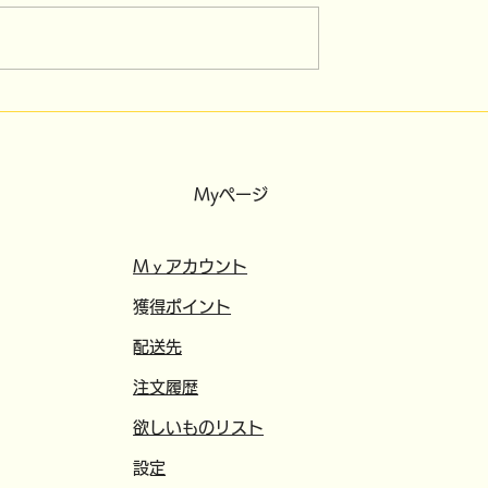
Myページ
​​Mｙアカウント
​獲得ポイント
​配送先
注文履歴
欲しいものリスト
​設定