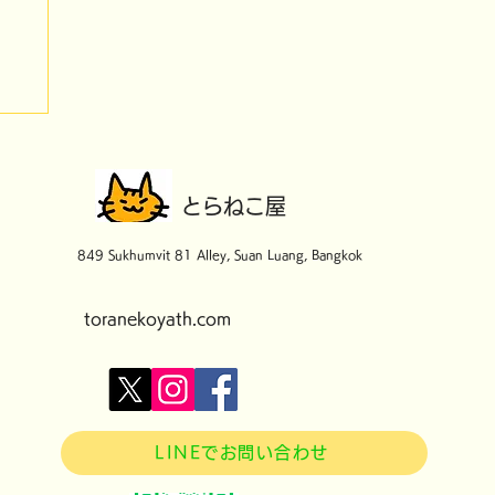
​とらねこ屋
849 Sukhumvit 81 Alley, Suan Luang, Bangkok
toranekoyath.com
LINEでお問い合わせ