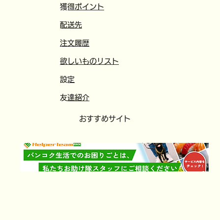
​獲得ポイント
​配送先
注文履歴
欲しいものリスト
​設定
​
友達紹介
​おすすめサイト