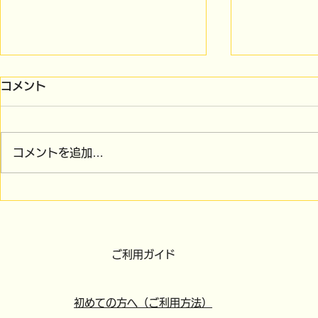
コメント
コメントを追加…
7/30（木）午後の配送、
4/12（日
7/31（金）午前の配送受付
ンクラン休
を締め切りました
ご利用ガイド
初めての方へ（ご利用方法）