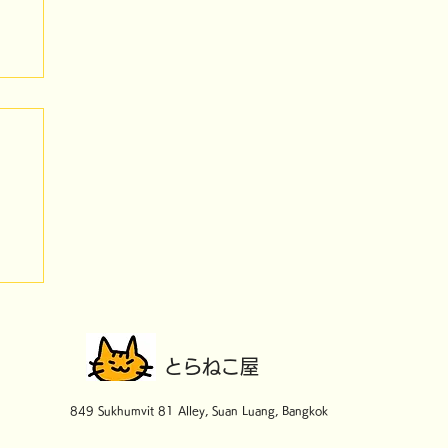
を
​とらねこ屋
849 Sukhumvit 81 Alley, Suan Luang, Bangkok