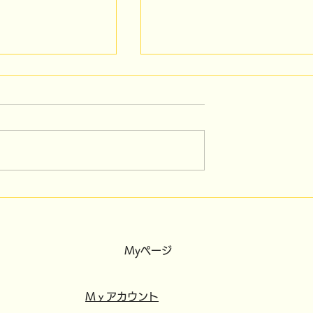
）～4/15（水）ソ
3/30（月）全日およ
業です。
び,3/31（火）午後便受付
締め切りました
Myページ
​​Mｙアカウント