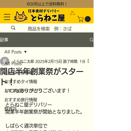
600B以上で送料無料！
My
​ページ
記事
All Posts
とらねこ太郎
2025年2月15日
読了時間: 1分
All Posts
開店半年創業祭がスター
とらねこ屋情報
ト！
おすすめタイ情報
いつもありがとうございます！
おすすめタイ アプリ
おすすめ旅行情報
とらねこ屋デリバリー
飲食店
開業半年創業祭が開始となりました。
しばらく週次単位で