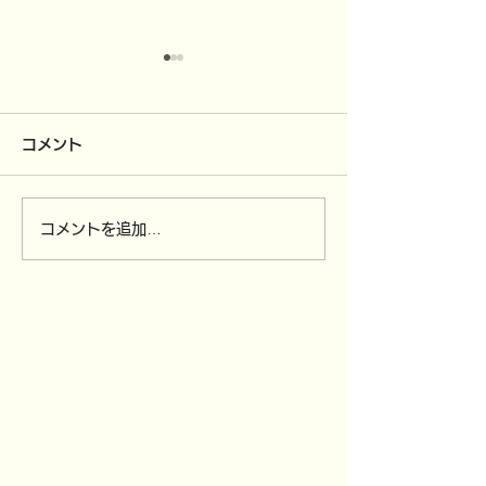
コメント
コメントを追加…
4/12（日）～
3/30（月）全
4/15（水）ソンクラン休
び,3/31（火
業です。
付を締め切りま