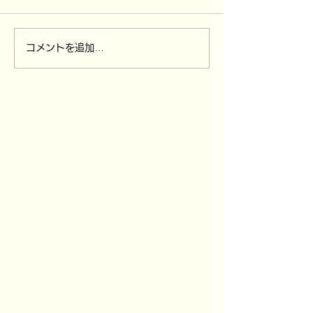
コメントを追加…
4/12（日）～
3/30（月）全
4/15（水）ソンクラン休
び,3/31（火
業です。
付を締め切りま