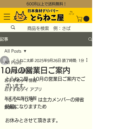
600B以上で送料無料！
My
​ページ
記事
All Posts
とらねこ太郎
2025年9月26日
読了時間: 1分
All Posts
10月の営業日ご案内
とらねこ屋情報
とらねこ屋　10月の営業日ご案内でご
おすすめタイ情報
ざいます。
おすすめタイ アプリ
おすすめ旅行情報
10/2～10/8　は主力メンバーの帰省
時期になりますため
飲食店
お休みとさせて頂きます。