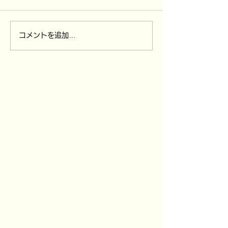
コメントを追加…
4/12（日）～
3/30（月）全
4/15（水）ソンクラン休
び,3/31（火
業です。
付を締め切りま