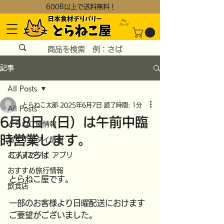
600B以上で送料無料！
My
​ページ
記事
All Posts
とらねこ太郎
2025年6月7日
読了時間: 1分
All Posts
6月8日（日）は午前中臨
とらねこ屋情報
時営業します。
おすすめタイ情報
こんにちは
おすすめタイ アプリ
おすすめ旅行情報
とらねこ屋です。
飲食店
一部のお客様より日曜配送におけます
ご要望がございました。