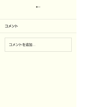
コメント
コメントを追加…
4/12（日）～
3/30（月）全
4/15（水）ソンクラン休
び,3/31（火
業です。
付を締め切りま