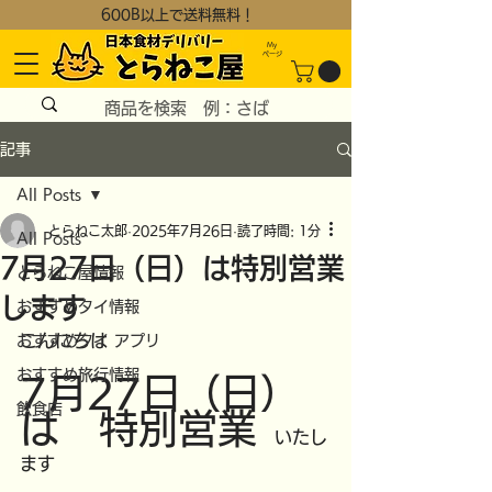
600B以上で送料無料！
My
​ページ
記事
All Posts
とらねこ太郎
2025年7月26日
読了時間: 1分
All Posts
7月27日（日）は特別営業
とらねこ屋情報
します
おすすめタイ情報
こんにちは
おすすめタイ アプリ
おすすめ旅行情報
7月27日（日）
飲食店
は　特別営業
　いたし
ます