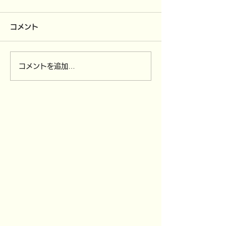
コメント
コメントを追加…
4/12（日）～
3/30（月）全
4/15（水）ソンクラン休
び,3/31（火
業です。
付を締め切りま