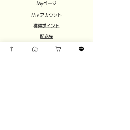
Myページ
​​Mｙアカウント
​獲得ポイント
​配送先
注文履歴
欲しいものリスト
​設定
​
友達紹介
​おすすめサイト