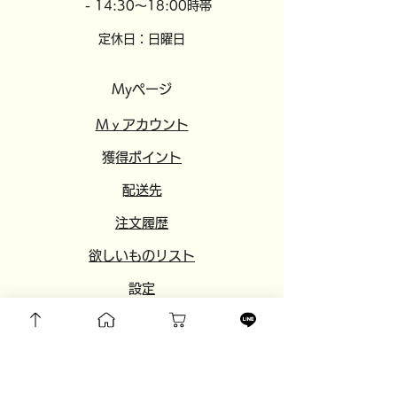
- 14:30～18:00時帯
定休日：日曜日
Myページ
​​Mｙアカウント
​獲得ポイント
​配送先
注文履歴
欲しいものリスト
​設定
​
友達紹介
​おすすめサイト