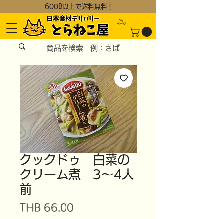
600B以上で送料無料！
My
​ページ
クックドゥ 白菜の
クリーム煮 3～4人
前
価
THB 66.00