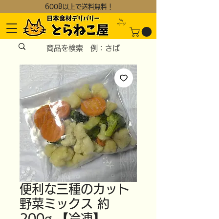
600B以上で送料無料！
My
​ページ
便利な三種のカット
野菜ミックス 約
200g 【冷凍】