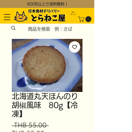
600B以上で送料無料！
My
​ページ
北海道丸天ほんのり
胡椒風味 80g【冷
凍】
通
 THB 55.00 