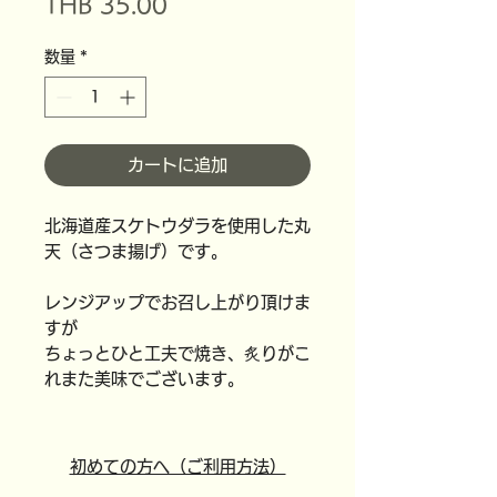
セ
常
THB 35.00
ー
価
数量
*
ル
格
価
格
カートに追加
北海道産スケトウダラを使用した丸
天（さつま揚げ）です。
レンジアップでお召し上がり頂けま
すが
ちょっとひと工夫で焼き、炙りがこ
れまた美味でございます。
初めての方へ（ご利用方法）