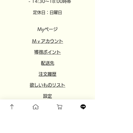
- 14:30～18:00時帯
定休日：日曜日
Myページ
​​Mｙアカウント
​獲得ポイント
​配送先
注文履歴
欲しいものリスト
​設定
​
友達紹介
​おすすめサイト