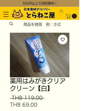
600B以上で送料無料！
My
​ページ
薬用はみがきクリア
クリーン【白】
通
 THB 119.00 
セ
常
THB 69.00