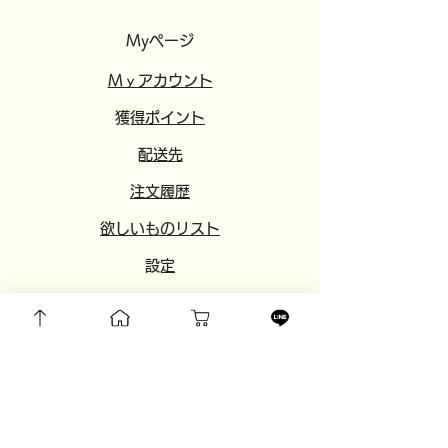
Myページ
​​Mｙアカウント
​獲得ポイント
​配送先
注文履歴
欲しいものリスト
​設定
​
友達紹介
​おすすめサイト