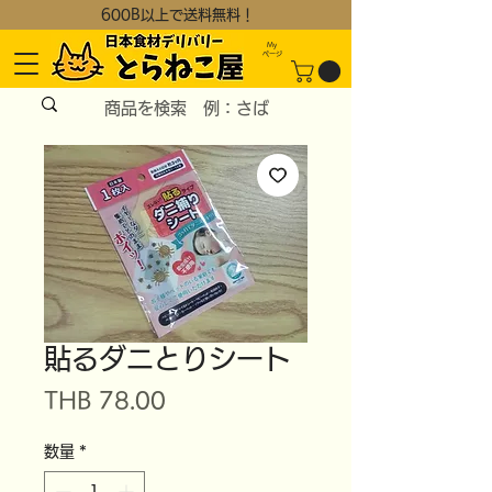
600B以上で送料無料！
My
​ページ
貼るダニとりシート
価
THB 78.00
格
数量
*