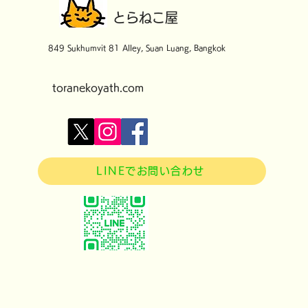
​とらねこ屋
849 Sukhumvit 81 Alley, Suan Luang, Bangkok
toranekoyath.com
LINEでお問い合わせ