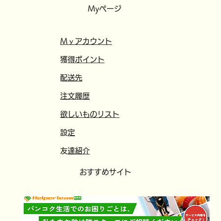
Myページ
​​Mｙアカウント
​獲得ポイント
​配送先
注文履歴
欲しいものリスト
​設定
​
友達紹介
​おすすめサイト