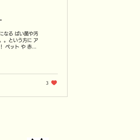
ー
になる ばい菌や汚
。。という方に ア
 ペット や 赤ち
す！ 使って安
3