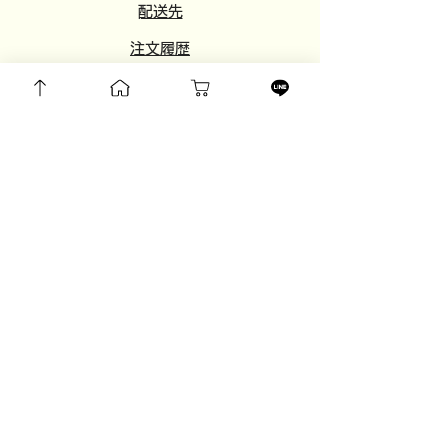
​配送先
注文履歴
欲しいものリスト
​設定
​
友達紹介
​おすすめサイト
​とらねこ屋
849 Sukhumvit 81 Alley, Suan Luang, Bangkok