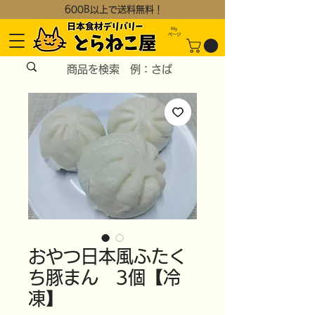
600B以上で送料無料！
My
​ページ
おやつ日本風ふたく
ち豚まん 3個【冷
凍】