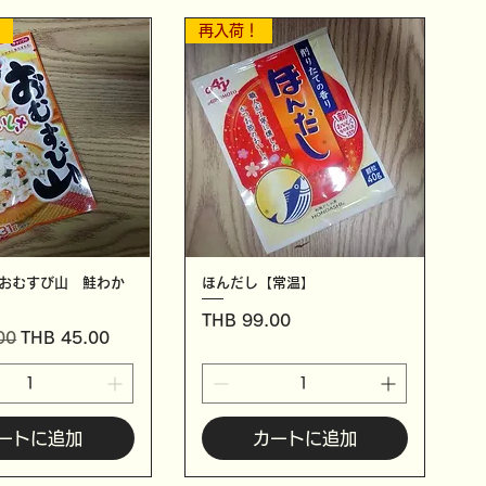
！
再入荷！
おむすび山 鮭わか
ほんだし【常温】
価格
THB 99.00
セール価格
00
THB 45.00
ートに追加
カートに追加