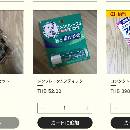
注目価格
きカット
メンソレータムスティック
コンタクト
価格
通常価格
THB 52.00
THB 398
し
カートに追加
カ