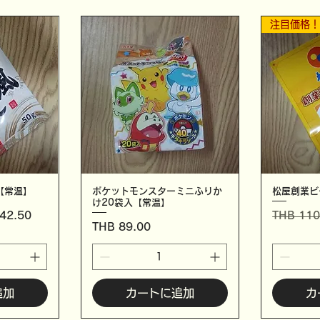
注目価格
【常温】
ポケットモンスターミニふりか
松屋創業ビ
け20袋入【常温】
ル価格
通常価格
42.50
THB 110
価格
THB 89.00
追加
カートに追加
カ