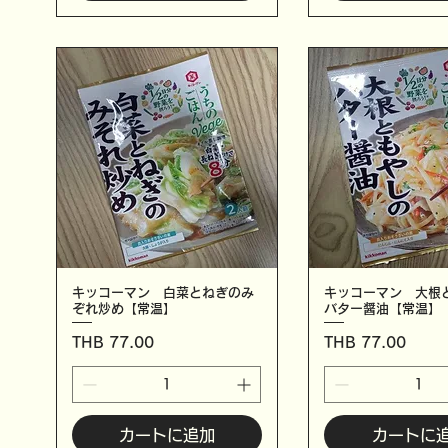
キッコーマン 白菜とねぎのみ
キッコーマン 大根
ぞれ炒め【常温】
バター醤油【常温】
価格
価格
THB 77.00
THB 77.00
カートに追加
カートに