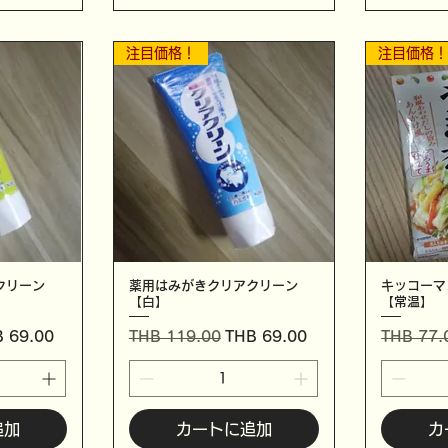
注目価格！
注目価格
クリーン
薬用はみがきクリアクリーン
キッコーマ
【白】
【常温】
ール価格
通常価格
セール価格
通常価格
 69.00
THB 119.00
THB 69.00
THB 77.
追加
カートに追加
カ