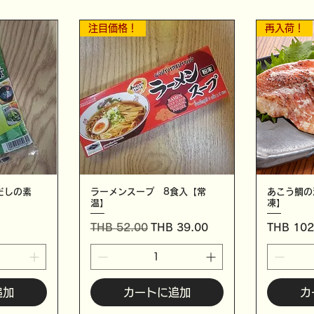
注目価格！
再入荷！
ぶだしの素
ラーメンスープ 8食入【常
あこう鯛の
温】
凍】
通常価格
セール価格
価格
THB 52.00
THB 39.00
THB 102
追加
カートに追加
カ