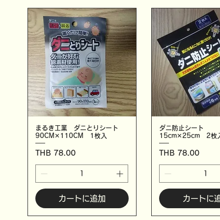
まるき工業 ダニとりシート
ダニ防止シート
90CM✕110CM 1枚入
15cm✕25cm 2枚
価格
価格
THB 78.00
THB 78.00
カートに追加
カートに