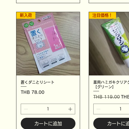
新入荷
注目価格！
置くダニとりシート
薬用ハミガキクリア
【グリーン】
価格
THB 78.00
通常価格
セ
THB 119.00
THB
カートに追加
カートに