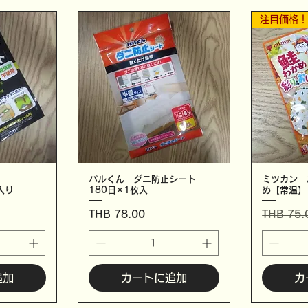
注目価格
バルくん ダニ防止シート
ミツカン 
入り
180日✕1枚入
め【常温】
価格
通常価格
THB 78.00
THB 75.
追加
カートに追加
カ