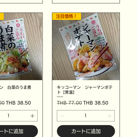
！
注目価格！
ン 白菜のうま煮
キッコーマン ジャーマンポテ
ト【常温】
セール価格
通常価格
セール価格
00
THB 38.50
THB 77.00
THB 38.50
ートに追加
カートに追加