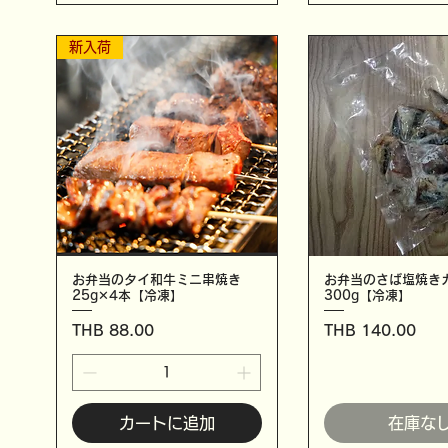
新入荷
お弁当のタイ和牛ミニ串焼き
お弁当のさば塩焼
25g✕4本【冷凍】
300g【冷凍】
価格
価格
THB 88.00
THB 140.00
カートに追加
在庫な