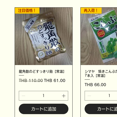
注目価格！
再入荷！
龍角散のどすっきり飴【常温】
シマヤ 焼きこん
7本入【常温】
通常価格
セール価格
THB 110.00
THB 61.00
価格
THB 66.00
カートに追加
カートに