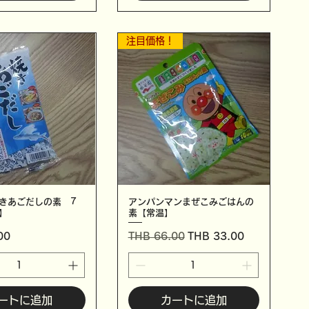
注目価格！
きあごだしの素 7
アンパンマンまぜこみごはんの
】
素【常温】
通常価格
セール価格
00
THB 66.00
THB 33.00
ートに追加
カートに追加