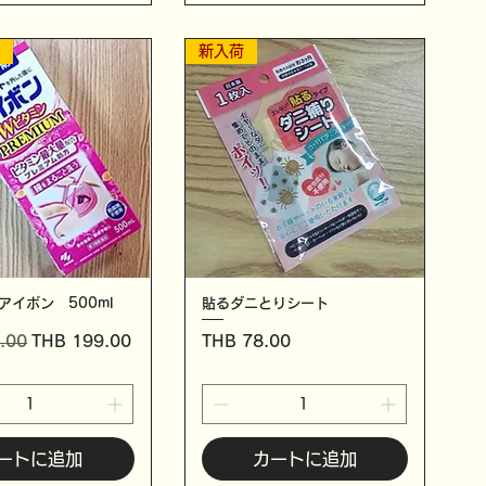
！
新入荷
アイボン 500ml
貼るダニとりシート
セール価格
価格
.00
THB 199.00
THB 78.00
ートに追加
カートに追加