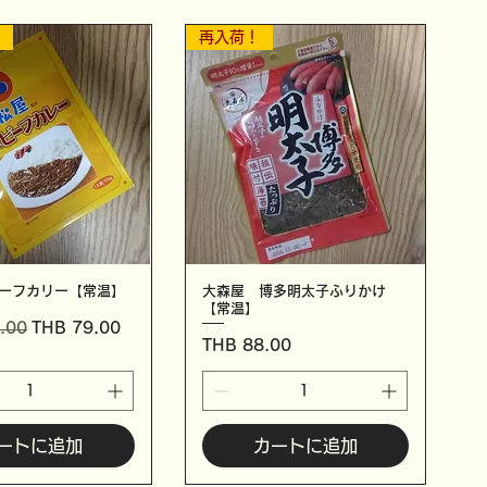
！
再入荷！
ーフカリー【常温】
大森屋 博多明太子ふりかけ
【常温】
セール価格
.00
THB 79.00
価格
THB 88.00
ートに追加
カートに追加