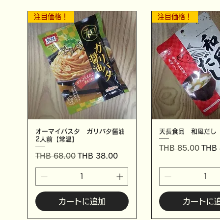
注目価格！
注目価格！
オーマイパスタ ガリバタ醤油
天長食品 和風だし
2人前【常温】
通常価格
セー
THB 85.00
THB 
通常価格
セール価格
THB 68.00
THB 38.00
カートに追加
カートに