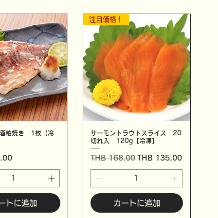
注目価格！
酒粕焼き 1枚【冷
サーモントラウトスライス 20
切れ入 120g【冷凍】
通常価格
セール価格
.00
THB 168.00
THB 135.00
ートに追加
カートに追加