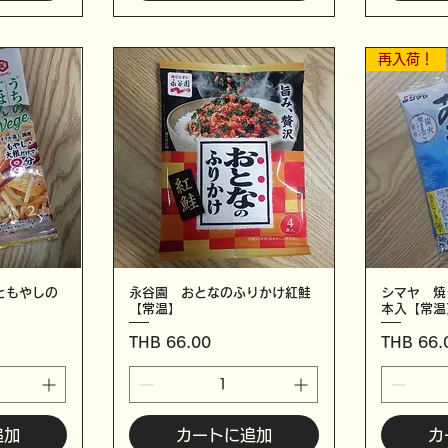
再入荷！
ともやしの
永谷園 おとなのふりかけ紅鮭
シマヤ 焼
【常温】
本入【常温
価格
価格
THB 66.00
THB 66.
追加
カートに追加
カ