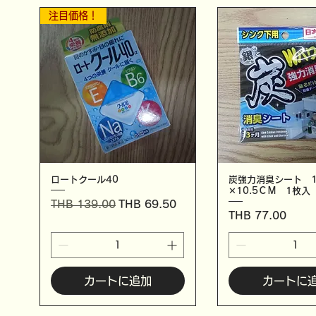
注目価格！
ロートクール40
炭強力消臭シート 1
✕10.5ＣＭ 1枚入
通常価格
セール価格
THB 139.00
THB 69.50
価格
THB 77.00
カートに追加
カートに