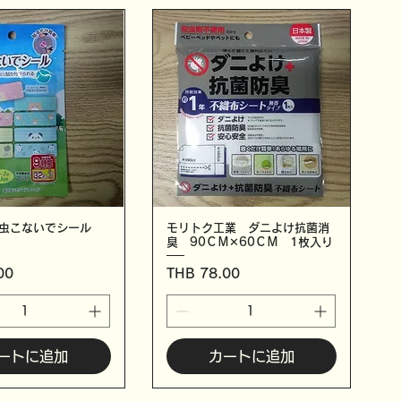
 虫こないでシール
モリトク工業 ダニよけ抗菌消
臭 90ＣＭ✕60ＣＭ 1枚入り
価格
00
THB 78.00
ートに追加
カートに追加