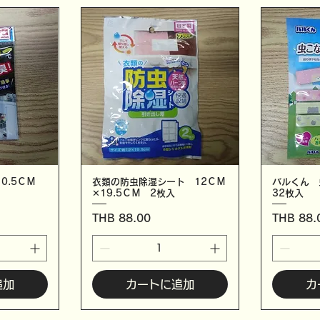
0.5ＣＭ
衣類の防虫除湿シート 12ＣＭ
バルくん
✕19.5ＣＭ 2枚入
32枚入
価格
価格
THB 88.00
THB 88.
追加
カートに追加
カ