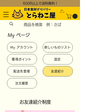
600B以上で送料無料！
My
​ページ
My ページ
My アカウント
欲しいものリスト
獲得ポイント
設定
配送先管理
友達紹介
注文履歴
お友達紹介制度