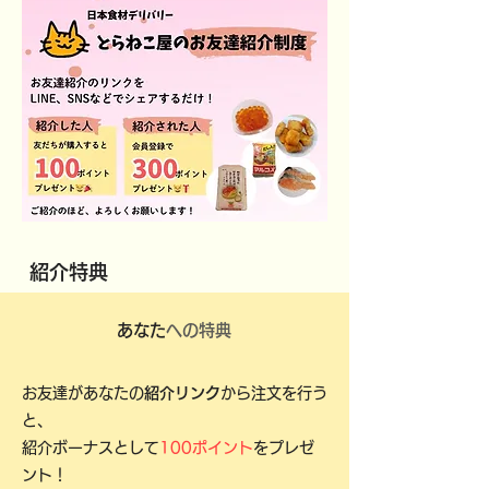
紹介特典
あなた
への特典
​お友達があなたの
紹介リンク
から
注文を行う
と、
紹介ボーナスとして
100ポイント
をプレゼ
ント！