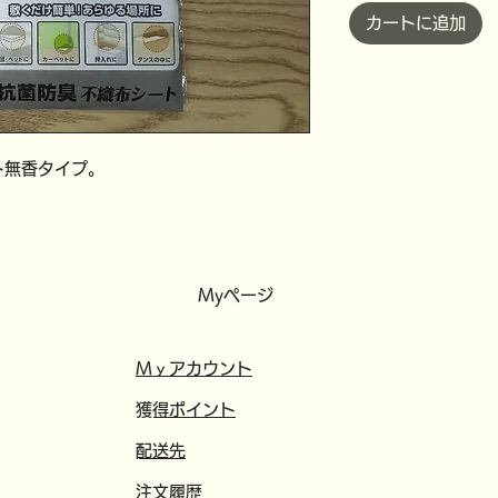
カートに追加
ト無香タイプ。
Myページ
​​Mｙアカウント
​獲得ポイント
​配送先
注文履歴