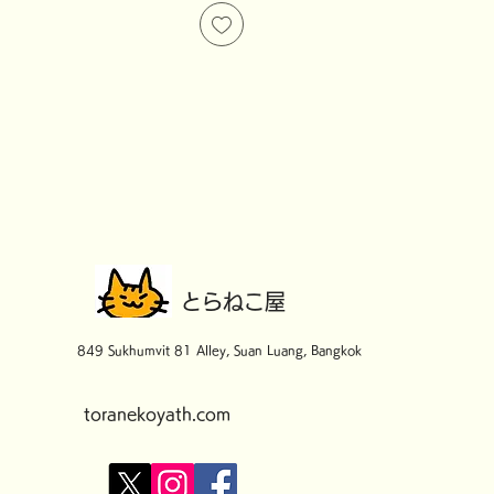
​とらねこ屋
849 Sukhumvit 81 Alley, Suan Luang, Bangkok
toranekoyath.com