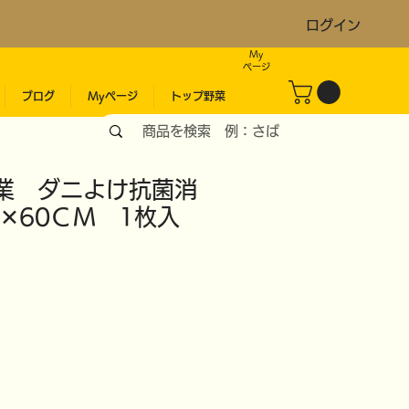
ログイン
My
​ページ
ブログ
Myページ
トップ野菜
業 ダニよけ抗菌消
✕60ＣＭ 1枚入