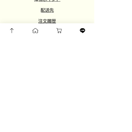
​配送先
注文履歴
欲しいものリスト
​設定
​
友達紹介
​おすすめサイト
​とらねこ屋