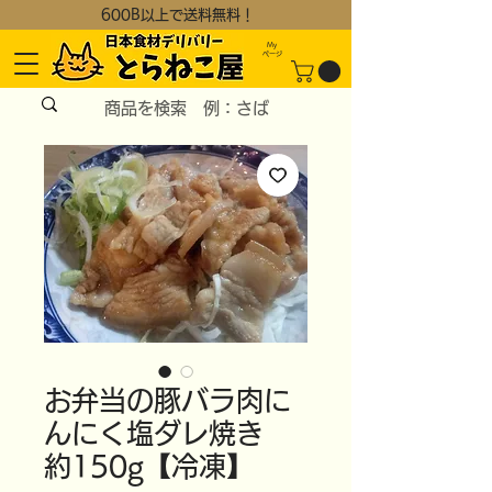
600B以上で送料無料！
My
​ページ
お弁当の豚バラ肉に
んにく塩ダレ焼き
約150g【冷凍】