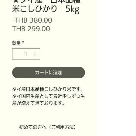
米こしひかり 5kg
通
 THB 380.00 
セ
常
THB 299.00
ー
価
数量
*
ル
格
価
格
カートに追加
タイ産日本品種こしひかり米です。
タイ国内生産として最近少しずつ生
産が増えてきております。
初めての方へ（ご利用方法）