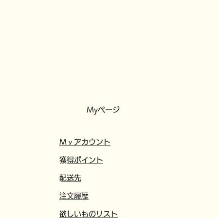
Myページ
​​Mｙアカウント
​獲得ポイント
​配送先
注文履歴
欲しいものリスト