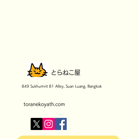
​とらねこ屋
849 Sukhumvit 81 Alley, Suan Luang, Bangkok
toranekoyath.com