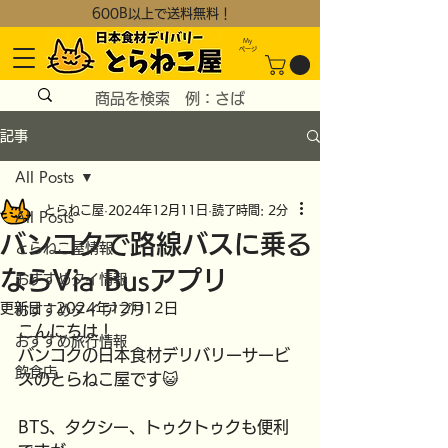
600B以上で送料無料！
My
​ページ
記事
All Posts
とらねこ屋
2024年12月11日
読了時間: 2分
All Posts
バンコクで路線バスに乗る
とらねこ屋情報
ならVia Busアプリ
おすすめタイ情報
更新日：
2024年12月12日
おすすめタイ アプリ
こんにちは！
おすすめ旅行情報
バンコクの日本食材デリバリーサービ
飲食店
スのとらねこ屋です😺
BTS、タクシー、トゥクトゥクも便利